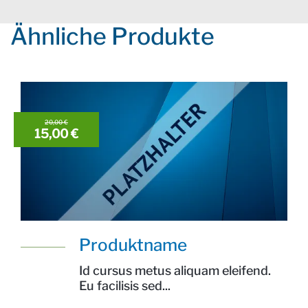
Ähnliche Produkte
20,00 €
15,00 €
Produktname
Preis: 15,00 €
Id cursus metus aliquam eleifend.
Eu facilisis sed...