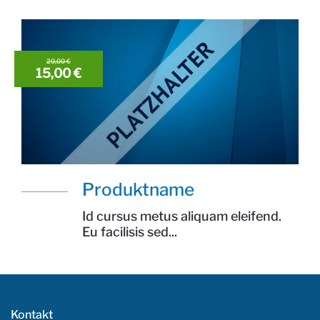
20,00 €
15,00 €
Produktname
Preis: 15,00 €
Id cursus metus aliquam eleifend.
Eu facilisis sed...
Kontakt