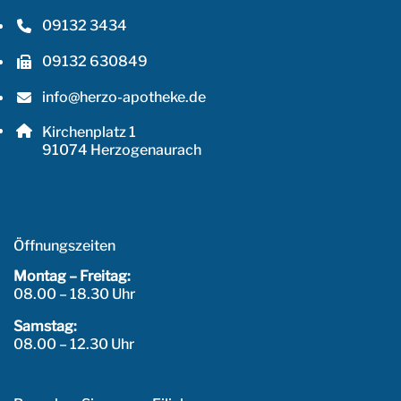
09132 3434
Telefonnummer: 0 9 1 3 2 3 4 3 4
09132 630849
Faxnummer: 0 9 1 3 2 6 3 0 8 4 9
info@herzo-apotheke.de
E-Mail Adresse: info@herzo-apotheke.de
Adresse:
Kirchenplatz 1
, 9 1 0 7 4
91074
Herzogenaurach
Öffnungszeiten
Montag – Freitag:
08.00 – 18.30 Uhr
Samstag:
08.00 – 12.30 Uhr