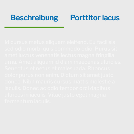
Beschreibung
Porttitor lacus
Id cursus metus aliquam eleifend. Eu facilisis
sed odio morbi quis commodo odio. Purus sit
amet luctus venenatis lectus magna fringilla
urna. Amet aliquam id diam maecenas ultricies.
Senectus et netus et malesuada. Rhoncus
dolor purus non enim. Dictum sit amet justo
donec. Nibh mauris cursus mattis molestie a
iaculis. Donec ac odio tempor orci dapibus
ultrices in iaculis. Vitae justo eget magna
fermentum iaculis.