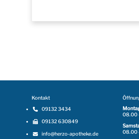
Kontakt
Öffnun
Montag
09132 3434
Telefonnummer: 0 9 1 3 2 3 4 3 4
08.00 
09132 630849
Faxnummer: 0 9 1 3 2 6 3 0 8 4 9
Samsta
08.00 
info@herzo-apotheke.de
E-Mail Adresse: info@herzo-apotheke.de