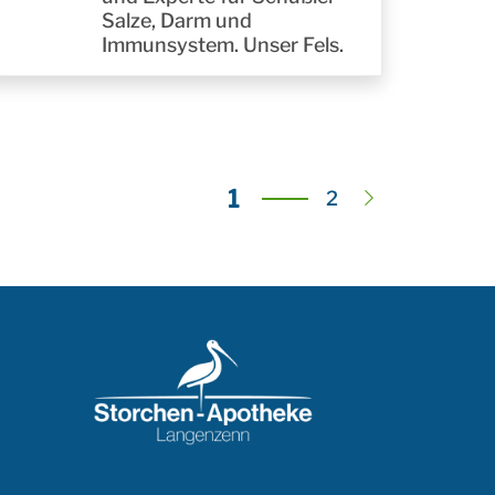
Salze, Darm und
Immunsystem. Unser Fels.
Seite
1
Seite
Weiter
2