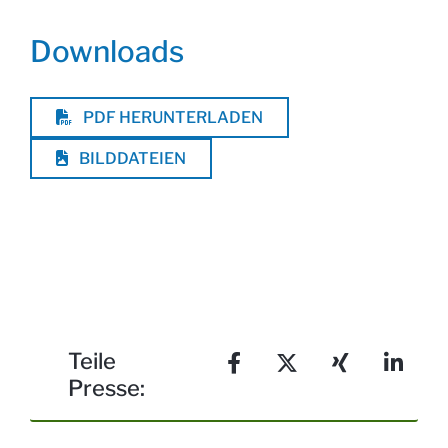
Downloads
PDF HERUNTERLADEN
BILDDATEIEN
Teile
Presse:
Teilen auf Facebook
Teilen auf X
Teilen auf Xing
Teilen auf